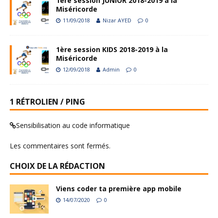
1ère session JUNIOR 2018-2019 à la
Miséricorde
11/09/2018
Nizar AYED
0
1ère session KIDS 2018-2019 à la
Miséricorde
12/09/2018
Admin
0
1 RÉTROLIEN / PING
Sensibilisation au code informatique
Les commentaires sont fermés.
CHOIX DE LA RÉDACTION
Viens coder ta première app mobile
14/07/2020
0