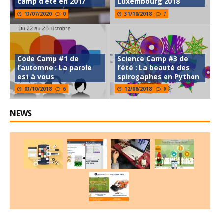
camp d’été en 2017
Luxembourg 2018
13/07/2020
0
31/10/2018
7
Code Camp #1 de
Science Camp #3 de
l’automne : La parole
l’été : La beauté des
est à vous
spirogaphes en Python
03/10/2018
6
12/08/2018
0
NEWS