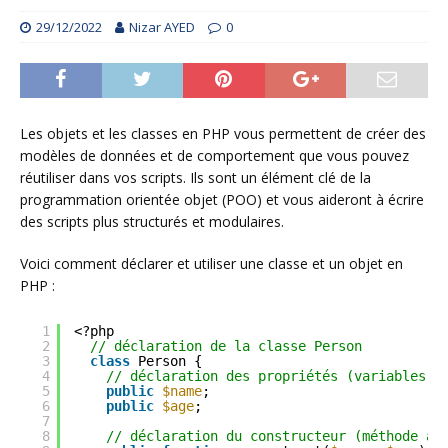
29/12/2022
Nizar AYED
0
Les objets et les classes en PHP vous permettent de créer des
modèles de données et de comportement que vous pouvez
réutiliser dans vos scripts. Ils sont un élément clé de la
programmation orientée objet (POO) et vous aideront à écrire
des scripts plus structurés et modulaires.
Voici comment déclarer et utiliser une classe et un objet en
PHP :
1
<?php
2
// déclaration de la classe Person
3
class
Person {
4
// déclaration des propriétés (variables d
5
public
$name
;
6
public
$age
;
7
8
// déclaration du constructeur (méthode ap