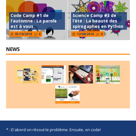
Code Camp #1 de
Science Camp #3 de
l’automne : La parole
l’été : La beauté des
est à vous
spirogaphes en Python
03/10/2018
6
12/08/2018
0
NEWS
* : D'abord on résout le problème. Ensuite, on code!