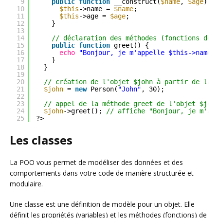
9
public
function
__construct(
$name
, 
$age
) {
10
$this
->name = 
$name
;
11
$this
->age = 
$age
;
12
}
13
14
// déclaration des méthodes (fonctions de 
15
public
function
greet() {
16
echo
"Bonjour, je m'appelle $this->name 
17
}
18
}
19
20
// création de l'objet $john à partir de la 
21
$john
= 
new
Person(
"John"
, 30);
22
23
// appel de la méthode greet de l'objet $joh
24
$john
->greet(); 
// affiche "Bonjour, je m'ap
25
?>
Les classes
La POO vous permet de modéliser des données et des
comportements dans votre code de manière structurée et
modulaire.
Une classe est une définition de modèle pour un objet. Elle
définit les propriétés (variables) et les méthodes (fonctions) de