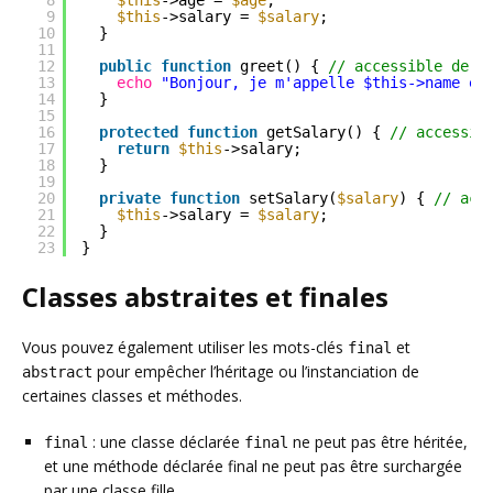
8
$this
->age = 
$age
;
9
$this
->salary = 
$salary
;
10
}
11
12
public
function
greet() { 
// accessible de n
13
echo
"Bonjour, je m'appelle $this->name et
14
}
15
16
protected
function
getSalary() { 
// accessib
17
return
$this
->salary;
18
}
19
20
private
function
setSalary(
$salary
) { 
// acc
21
$this
->salary = 
$salary
;
22
}
23
}
Classes abstraites et finales
Vous pouvez également utiliser les mots-clés
et
final
pour empêcher l’héritage ou l’instanciation de
abstract
certaines classes et méthodes.
: une classe déclarée
ne peut pas être héritée,
final
final
et une méthode déclarée final ne peut pas être surchargée
par une classe fille.