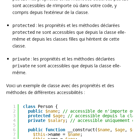
sont accessibles de n’importe où dans votre code, y
compris depuis l’extérieur de la classe.
: les propriétés et les méthodes déclarées
protected
ne sont accessibles que depuis la classe elle-
protected
même et depuis les classes filles qui héritent de cette
classe.
: les propriétés et les méthodes déclarées
private
ne sont accessibles que depuis la classe elle-
private
même.
Voici un exemple de classe avec des propriétés et des
méthodes de différentes accessibilités :
1
class
Person {
2
public
$name
; 
// accessible de n'importe où
3
protected
$age
; 
// accessible depuis la clas
4
private
$salary
; 
// accessible uniquement de
5
6
public
function
__construct(
$name
, 
$age
, 
$sa
7
$this
->name = 
$name
;