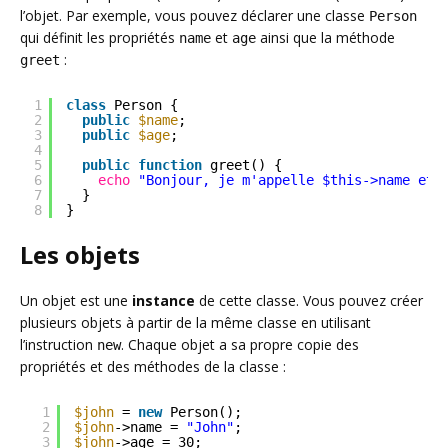
l’objet. Par exemple, vous pouvez déclarer une classe
Person
qui définit les propriétés
et
ainsi que la méthode
name
age
:
greet
1
class
Person {
2
public
$name
;
3
public
$age
;
4
5
public
function
greet() {
6
echo
"Bonjour, je m'appelle $this->name et 
7
}
8
}
Les objets
Un objet est une
instance
de cette classe. Vous pouvez créer
plusieurs objets à partir de la même classe en utilisant
l’instruction
. Chaque objet a sa propre copie des
new
propriétés et des méthodes de la classe :
1
$john
= 
new
Person();
2
$john
->name = 
"John"
;
3
$john
->age = 30;