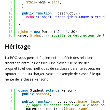
7
$this
->age = 
$age
;
8
}
9
10
public
function
__destruct() {
11
echo
"L'objet Person $this->name a été dét
12
}
13
}
14
15
$john
= 
new
Person(
"John"
, 30);
16
unset(
$john
); 
// appelle le destructeur de l'o
Héritage
La POO vous permet également de définir des relations
d’héritage entre les classes. Une classe fille hérite des
propriétés et des méthodes de sa classe parente et peut en
ajouter ou en surcharger. Voici un exemple de classe fille qui
hérite de la classe
:
Person
1
class
Student 
extends
Person {
2
public
$school
;
3
4
public
function
__construct(
$name
, 
$age
, 
$sc
5
// appel du constructeur de la classe pare
6
parent::__construct(
$name
, 
$age
);