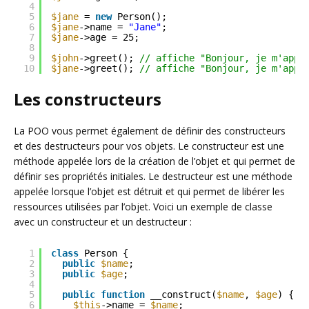
4
5
$jane
= 
new
Person();
6
$jane
->name = 
"Jane"
;
7
$jane
->age = 25;
8
9
$john
->greet(); 
// affiche "Bonjour, je m'appe
10
$jane
->greet(); 
// affiche "Bonjour, je m'appe
Les constructeurs
La POO vous permet également de définir des constructeurs
et des destructeurs pour vos objets. Le constructeur est une
méthode appelée lors de la création de l’objet et qui permet de
définir ses propriétés initiales. Le destructeur est une méthode
appelée lorsque l’objet est détruit et qui permet de libérer les
ressources utilisées par l’objet. Voici un exemple de classe
avec un constructeur et un destructeur :
1
class
Person {
2
public
$name
;
3
public
$age
;
4
5
public
function
__construct(
$name
, 
$age
) {
6
$this
->name = 
$name
;