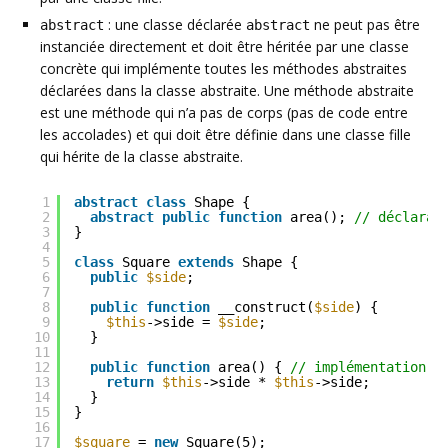
: une classe déclarée
ne peut pas être
abstract
abstract
instanciée directement et doit être héritée par une classe
concrète qui implémente toutes les méthodes abstraites
déclarées dans la classe abstraite. Une méthode abstraite
est une méthode qui n’a pas de corps (pas de code entre
les accolades) et qui doit être définie dans une classe fille
qui hérite de la classe abstraite.
1
abstract
class
Shape {
2
abstract
public
function
area(); 
// déclarat
3
}
4
5
class
Square 
extends
Shape {
6
public
$side
;
7
8
public
function
__construct(
$side
) {
9
$this
->side = 
$side
;
10
}
11
12
public
function
area() { 
// implémentation d
13
return
$this
->side * 
$this
->side;
14
}
15
}
16
17
$square
= 
new
Square(5);