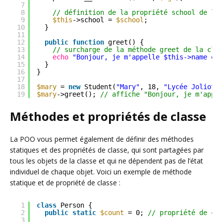
7
8
// définition de la propriété school de la
9
$this
->school = 
$school
;
10
}
11
12
public
function
greet() {
13
// surcharge de la méthode greet de la cla
14
echo
"Bonjour, je m'appelle $this->name et
15
}
16
}
17
18
$mary
= 
new
Student(
"Mary"
, 18, 
"Lycée Joliot-
19
$mary
->greet(); 
// affiche "Bonjour, je m'appe
Méthodes et propriétés de classe
La POO vous permet également de définir des méthodes
statiques et des propriétés de classe, qui sont partagées par
tous les objets de la classe et qui ne dépendent pas de l’état
individuel de chaque objet. Voici un exemple de méthode
statique et de propriété de classe :
1
class
Person {
2
public
static
$count
= 0; 
// propriété de cl
3