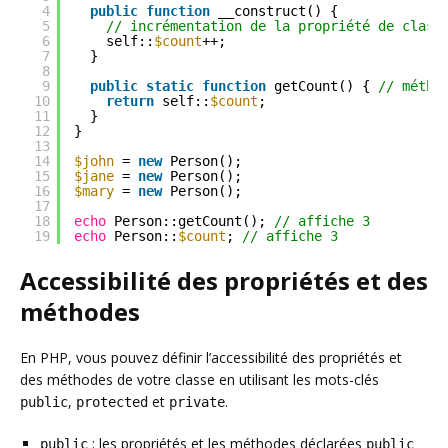
4
public
function
__construct() {
5
// incrémentation de la propriété de class
6
self::
$count
++;
7
}
8
9
public
static
function
getCount() { 
// métho
10
return
self::
$count
;
11
}
12
}
13
14
$john
= 
new
Person();
15
$jane
= 
new
Person();
16
$mary
= 
new
Person();
17
18
echo
Person::getCount(); 
// affiche 3
19
echo
Person::
$count
; 
// affiche 3
Accessibilité des propriétés et des
méthodes
En PHP, vous pouvez définir l’accessibilité des propriétés et
des méthodes de votre classe en utilisant les mots-clés
,
et
.
public
protected
private
: les propriétés et les méthodes déclarées
public
public