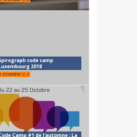
Spirograph code camp
Luxembourg 2018
31/10/2018
7
Code Camp #1 de l’automne : La