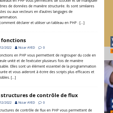
ableaux en PHP vous permettent de stocker et de manipuler
éries de données de manière structurée. Ils sont similaires
istes ou aux vecteurs en d’autres langages de
rammation.
 comment déclarer et utiliser un tableau en PHP :
[…]
 fonctions
12/2022
Nizar AYED
0
onctions en PHP vous permettent de regrouper du code en
eule unité et de l’exécuter plusieurs fois de manière
lisable. Elles sont un élément essentiel de la programmation
turée et vous aideront à écrire des scripts plus efficaces et
isibles.
[…]
 structures de contrôle de flux
12/2022
Nizar AYED
0
tructures de contrôle de flux en PHP vous permettent de