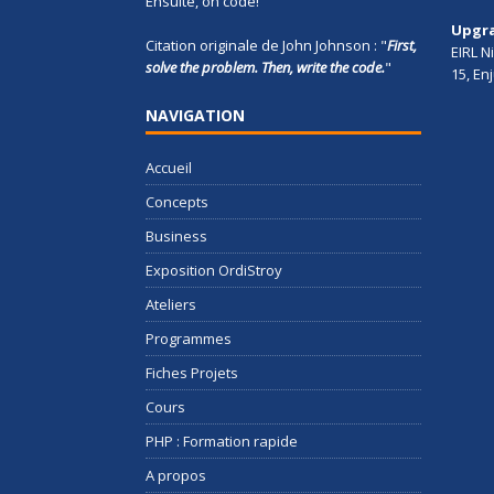
Ensuite, on code!
Upgr
Citation originale de John Johnson : "
First,
EIRL N
solve the problem. Then, write the code.
"
15, En
NAVIGATION
Accueil
Concepts
Business
Exposition OrdiStroy
Ateliers
Programmes
Fiches Projets
Cours
PHP : Formation rapide
A propos