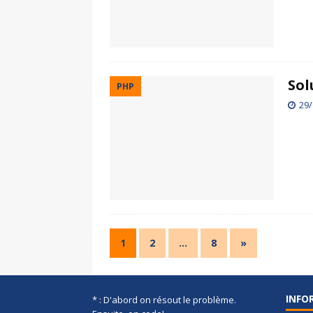
Sol
PHP
29/
1
2
…
8
»
INFO
* : D'abord on résout le problème.