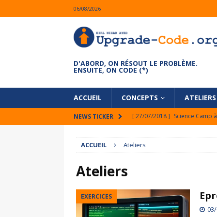
06/08/2026
D'ABORD, ON RÉSOUT LE PROBLÈME.
ENSUITE, ON CODE (*)
ACCUEIL
CONCEPTS
ATELIERS
[ 27/07/2018 ]
Science Camp à 
NEWS TICKER
[ 28/04/2018 ]
Smart Lock : la
ACCUEIL
Ateliers
[ 01/02/2018 ]
Winter Camp au 
[ 29/01/2018 ]
2ème session U
Ateliers
[ 14/07/2020 ]
Viens coder ta
Epr
EXERCICES
03/