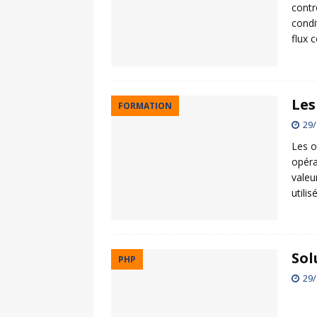
contr
condi
flux 
Les
FORMATION
29/
Les o
opéra
valeu
utili
Sol
PHP
29/