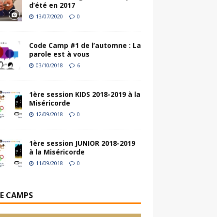
d’été en 2017
13/07/2020
0
Code Camp #1 de l’automne : La
parole est à vous
03/10/2018
6
1ère session KIDS 2018-2019 à la
Miséricorde
12/09/2018
0
1ère session JUNIOR 2018-2019
à la Miséricorde
11/09/2018
0
E CAMPS