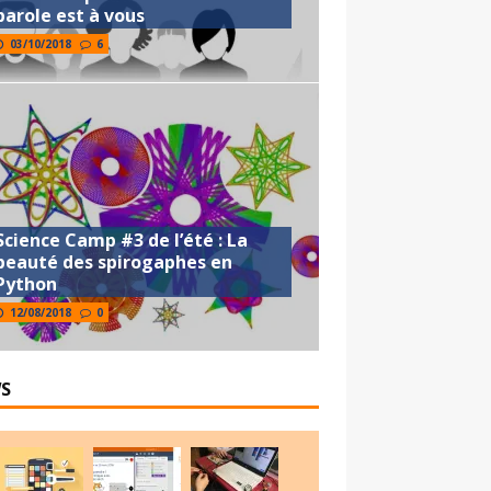
parole est à vous
03/10/2018
6
Science Camp #3 de l’été : La
beauté des spirogaphes en
Python
12/08/2018
0
S