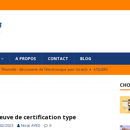
A PROPOS
CONTACT
BLOG
Thionville : découverte de l’électronique avec Scratch
ATELIERS
 serrure électronique à base de BBC micro:bit
ATELIERS
CHO
Thilab : du 26 Fév. au 2 Mars
ATELIERS
-Code JUNIOR – Jean XXIII 2017-2018
ATELIERS
 première app mobile
ATELIERS
euve de certification type
02/2023
Nizar AYED
0