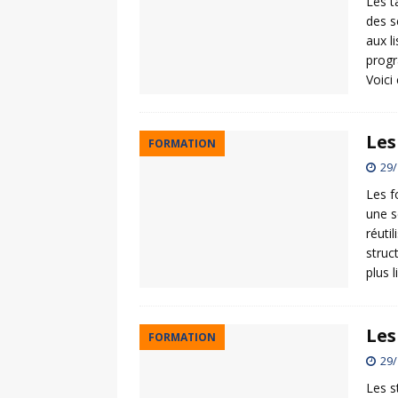
Les t
des s
aux l
prog
Voici
Les
FORMATION
29/
Les f
une s
réuti
struc
plus l
Les
FORMATION
29/
Les s