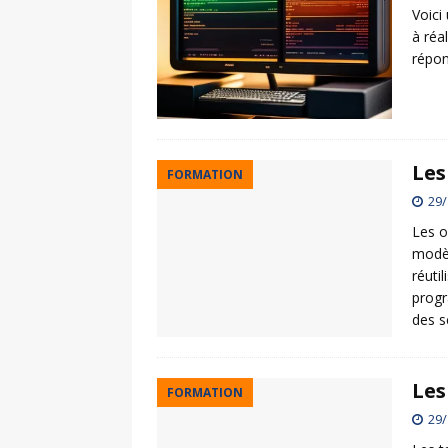
Voici
à réa
répon
Les
FORMATION
29/
Les o
modè
réuti
progr
des s
Les
FORMATION
29/