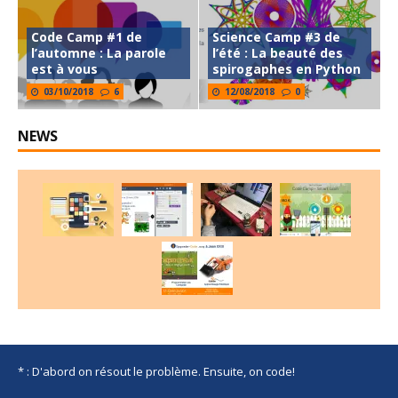
Code Camp #1 de
Science Camp #3 de
l’automne : La parole
l’été : La beauté des
est à vous
spirogaphes en Python
03/10/2018
6
12/08/2018
0
NEWS
* : D'abord on résout le problème. Ensuite, on code!