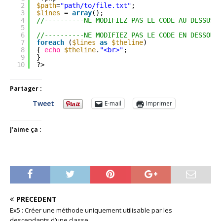
2
$path
=
"path/to/file.txt"
;
3
$lines
= 
array
();
4
//----------NE MODIFIEZ PAS LE CODE AU DESSUS 
5
6
//----------NE MODIFIEZ PAS LE CODE EN DESSOUS
7
foreach
(
$lines
as
$theline
)
8
{ 
echo
$theline
.
"<br>"
;
9
}
10
?>
Partager :
Tweet
E-mail
Imprimer
J’aime ça :
PRÉCÉDENT
Ex5 : Créer une méthode uniquement utilisable par les
descendants d’une classe