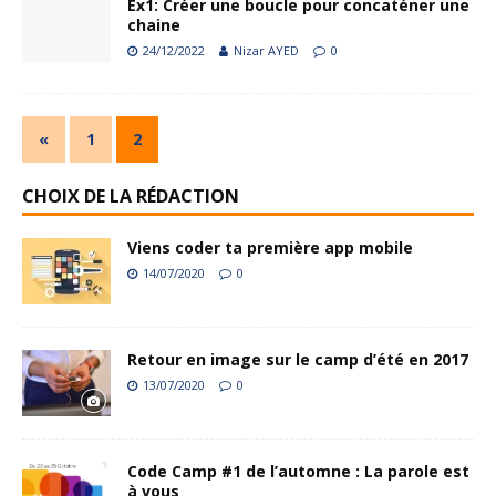
Ex1: Créer une boucle pour concaténer une
chaine
24/12/2022
Nizar AYED
0
«
1
2
CHOIX DE LA RÉDACTION
Viens coder ta première app mobile
14/07/2020
0
Retour en image sur le camp d’été en 2017
13/07/2020
0
Code Camp #1 de l’automne : La parole est
à vous