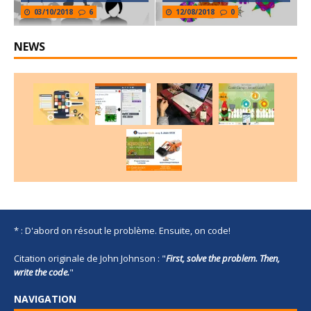
03/10/2018
6
12/08/2018
0
NEWS
* : D'abord on résout le problème. Ensuite, on code!
Citation originale de John Johnson : "
First, solve the problem. Then,
write the code.
"
NAVIGATION