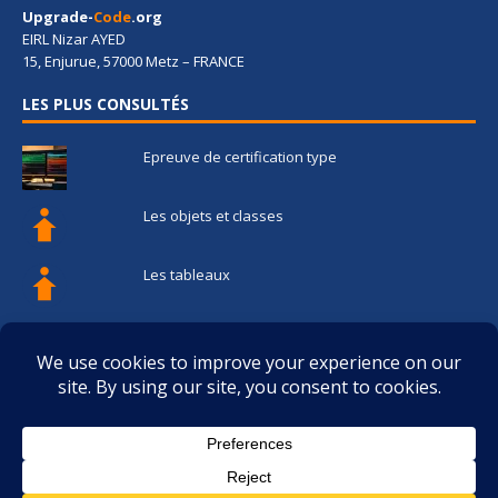
Upgrade-
Code
.org
EIRL Nizar AYED
15, Enjurue, 57000 Metz – FRANCE
LES PLUS CONSULTÉS
Epreuve de certification type
Les objets et classes
Les tableaux
Les fonctions
Les structures de contrôle de flux
Privacy & Cookies: This site uses cookies. By continuing to use this
website, you agree to their use.
To find out more, including how to control cookies, see here:
Politique
relative aux cookies
(C) Copyright Upgrade-code.org 2018-2019