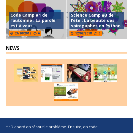
Code Camp #1 de
Science Camp #3 de
l’automne : La parole
l’été : La beauté des
est à vous
spirogaphes en Python
03/10/2018
6
12/08/2018
0
NEWS
* : D'abord on résout le problème. Ensuite, on code!