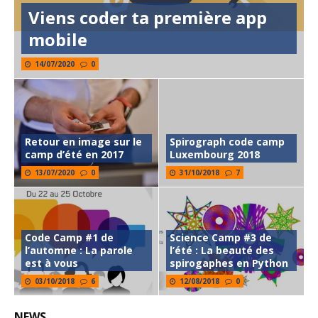
Viens coder ta première app
mobile
14/07/2020
0
Retour en image sur le
Spirograph code camp
camp d’été en 2017
Luxembourg 2018
13/07/2020
0
31/10/2018
7
Code Camp #1 de
Science Camp #3 de
l’automne : La parole
l’été : La beauté des
est à vous
spirogaphes en Python
03/10/2018
6
12/08/2018
0
NEWS