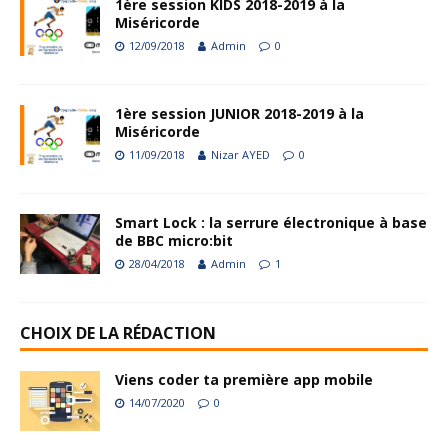
1ère session KIDS 2018-2019 à la
Miséricorde
12/09/2018
Admin
0
1ère session JUNIOR 2018-2019 à la
Miséricorde
11/09/2018
Nizar AYED
0
Smart Lock : la serrure électronique à base
de BBC micro:bit
28/04/2018
Admin
1
CHOIX DE LA RÉDACTION
Viens coder ta première app mobile
14/07/2020
0