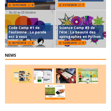
13/07/2020
0
31/10/2018
7
Code Camp #1 de
Science Camp #3 de
l’automne : La parole
l’été : La beauté des
est à vous
spirogaphes en Python
03/10/2018
6
12/08/2018
0
NEWS