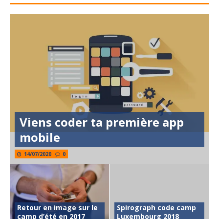
Viens coder ta première app
mobile
14/07/2020
0
Retour en image sur le
Spirograph code camp
camp d’été en 2017
Luxembourg 2018